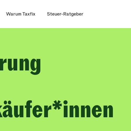
Warum Taxfix
Steuer-Ratgeber
ärung
käufer*innen