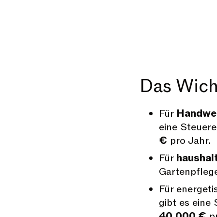
Das Wicht
Für
Handwer
eine Steuer
€
pro Jahr.
Für
haushal
Gartenpfleg
Für energe
gibt es eine
40.000 €
pr