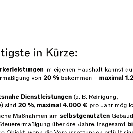
igste in Kürze:
kerleistungen
im eigenen Haushalt kannst du
ermäßigung von
20 %
bekommen –
maximal 1.
tsnahe Dienstleistungen
(z. B. Reinigung,
e) sind
20 %
,
maximal 4.000 €
pro Jahr möglic
tische Maßnahmen am
selbstgenutzten
Gebäud
 Steuerermäßigung über drei Jahre, insgesamt
b
o Objekt, wenn die Voraussetzungen erfüllt sin