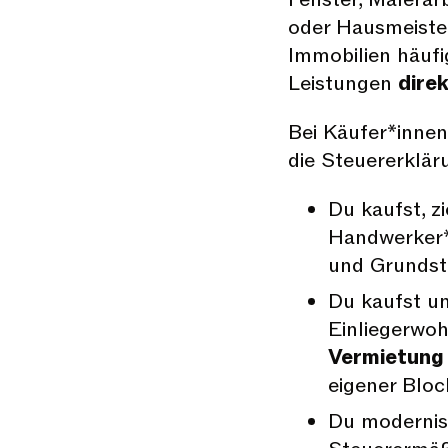
oder Hausmeister
Immobilien häufi
Leistungen
dire
Bei Käufer*innen
die Steuererklär
Du kaufst, z
Handwerker*
und Grundst
Du kaufst und
Einliegerwo
Vermietung
eigener Bloc
Du modernisi