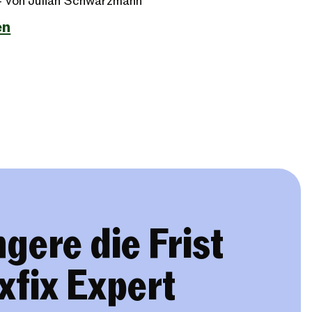
- von Julian Schwarzmann
en
gere die Frist
xfix Expert