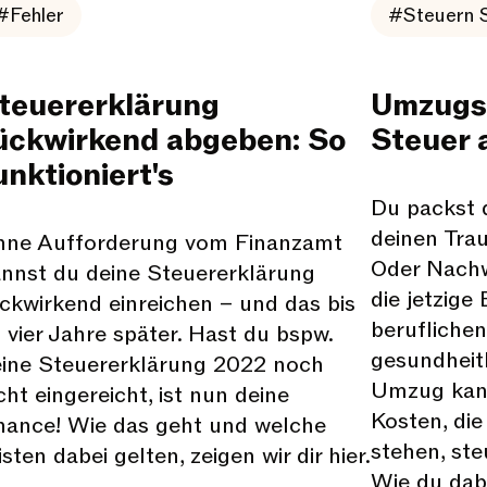
#Fehler
#Steuern 
teuererklärung
Umzugsk
ückwirkend abgeben: So
Steuer 
unktioniert's
Du packst d
deinen Tra
hne Aufforderung vom Finanzamt
Oder Nachw
nnst du deine Steuererklärung
die jetzige
ckwirkend einreichen – und das bis
beruflichen
 vier Jahre später. Hast du bspw.
gesundheit
ine Steuererklärung 2022 noch
Umzug kan
cht eingereicht, ist nun deine
Kosten, di
ance! Wie das geht und welche
stehen, st
isten dabei gelten, zeigen wir dir hier.
Wie du dab