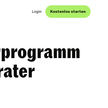
Login
Kostenlos starten
erprogramm
rater