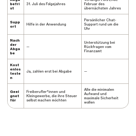
befri
31. Juli des Folgejahres
Februar des
st
übernächsten Jahres
Persönlicher Chat-
Supp
Hilfe in der Anwendung
Support rund um die
ort
Uhr
Nach
Unterstützung bei
der
—
Rückfragen vom
Abga
Finanzamt
be
Kost
enlos
Ja, zahlen erst bei Abgabe
—
teste
n
Alle die minimalen
Geei
Freiberufler*innen und
Aufwand und
gnet
Kleingewerbe, die ihre Steuer
maximale Sicherheit
für
selbst machen möchten
wollen