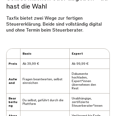
hast die Wahl
Taxfix bietet zwei Wege zur fertigen
Steuererklärung. Beide sind vollständig digital
und ohne Termin beim Steuerberater.
Basic
Expert
Preis
Ab 39,99 €
Ab 99,99 €
Dokumente
hochladen,
Aufw
Fragen beantworten, selbst
Expert*innen
and
einreichen
übernehmen den
Rest
Bear
Unabhängige,
Du selbst, geführt durch die
beitu
zertifizierte
Plattform
ng
Steuerberater*innen
Abga
Verlängert bis Ende