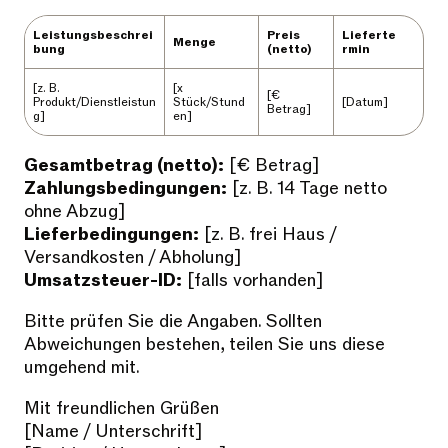
Leistungsbeschrei
Preis
Lieferte
Menge
bung
(netto)
rmin
[z. B.
[x
[€
Produkt/Dienstleistun
Stück/Stund
[Datum]
Betrag]
g]
en]
Gesamtbetrag (netto):
[€ Betrag]
Zahlungsbedingungen:
[z. B. 14 Tage netto
ohne Abzug]
Lieferbedingungen:
[z. B. frei Haus /
Versandkosten / Abholung]
Umsatzsteuer-ID:
[falls vorhanden]
Bitte prüfen Sie die Angaben. Sollten
Abweichungen bestehen, teilen Sie uns diese
umgehend mit.
Mit freundlichen Grüßen
[Name / Unterschrift]