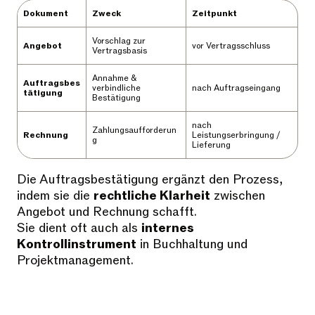
Dokument
Zweck
Zeitpunkt
Vorschlag zur
Angebot
vor Vertragsschluss
Vertragsbasis
Annahme &
Auftragsbes
verbindliche
nach Auftragseingang
tätigung
Bestätigung
nach
Zahlungsaufforderun
Rechnung
Leistungserbringung /
g
Lieferung
Die Auftragsbestätigung ergänzt den Prozess,
indem sie die
rechtliche Klarheit
zwischen
Angebot und Rechnung schafft.
Sie dient oft auch als
internes
Kontrollinstrument
in Buchhaltung und
Projektmanagement.