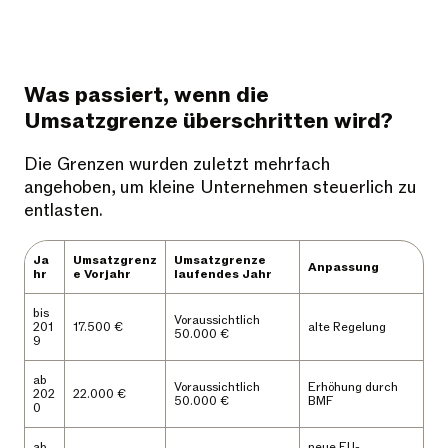
Was passiert, wenn die
Umsatzgrenze überschritten wird?
Die Grenzen wurden zuletzt mehrfach
angehoben, um kleine Unternehmen steuerlich zu
entlasten.
Ja
Umsatzgrenz
Umsatzgrenze
Anpassung
hr
e Vorjahr
laufendes Jahr
bis
Voraussichtlich
201
17.500 €
alte Regelung
50.000 €
9
ab
Voraussichtlich
Erhöhung durch
202
22.000 €
50.000 €
BMF
0
ab
neue EU-