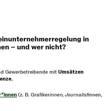
leinunternehmerregelung in
n – und wer nicht?
nd Gewerbetreibende mit
Umsätzen
renze
,
r*innen
(z. B. Grafiker
innen, Journalist
innen,