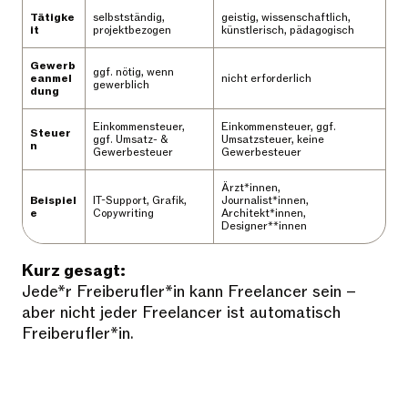
Tätigke
selbstständig,
geistig, wissenschaftlich,
it
projektbezogen
künstlerisch, pädagogisch
Gewerb
ggf. nötig, wenn
eanmel
nicht erforderlich
gewerblich
dung
Einkommensteuer,
Einkommensteuer, ggf.
Steuer
ggf. Umsatz- &
Umsatzsteuer, keine
n
Gewerbesteuer
Gewerbesteuer
Ärzt*innen,
Beispiel
IT-Support, Grafik,
Journalist*innen,
e
Copywriting
Architekt*innen,
Designer**innen
Kurz gesagt:
Jede*r Freiberufler*in kann Freelancer sein –
aber nicht jeder Freelancer ist automatisch
Freiberufler*in.