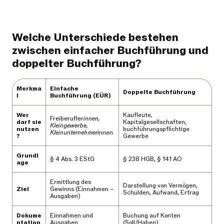
Welche Unterschiede bestehen
zwischen einfacher Buchführung und
doppelter Buchführung?
Merkma
Einfache
Doppelte Buchführung
l
Buchführung (EÜR)
Wer
Kaufleute,
Freiberufler
innen,
darf sie
Kapitalgesellschaften,
Kleingewerbe,
nutzen
buchführungspflichtige
Kleinunternehmer
innen
?
Gewerbe
Grundl
§ 4 Abs. 3 EStG
§ 238 HGB, § 141 AO
age
Ermittlung des
Darstellung von Vermögen,
Ziel
Gewinns (Einnahmen –
Schulden, Aufwand, Ertrag
Ausgaben)
Dokume
Einnahmen und
Buchung auf Konten
ntation
Ausgaben
(Soll/Haben)