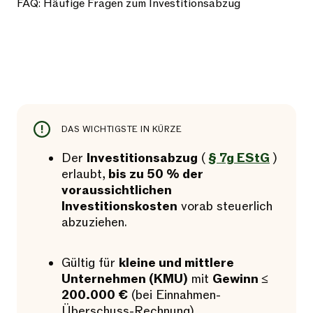
FAQ: Häufige Fragen zum Investitionsabzug
DAS WICHTIGSTE IN KÜRZE
Der
Investitionsabzug
(
§ 7g EStG
)
erlaubt,
bis zu 50 % der
voraussichtlichen
Investitionskosten
vorab steuerlich
abzuziehen.
Gültig für
kleine und mittlere
Unternehmen (KMU)
mit
Gewinn ≤
200.000 €
(bei Einnahmen-
Überschuss-Rechnung).