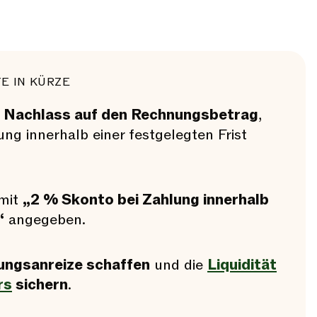
E IN KÜRZE
n
Nachlass auf den Rechnungsbetrag
,
ng innerhalb einer festgelegten Frist
 mit
„2 % Skonto bei Zahlung innerhalb
“
angegeben.
ungsanreize schaffen
und die
Liquidität
rs
sichern
.