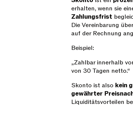
Skonto
ist ein
prozen
erhalten, wenn sie e
Zahlungsfrist
beglei
Die Vereinbarung übe
auf der Rechnung an
Beispiel:
„Zahlbar innerhalb vo
von 30 Tagen netto.“
Skonto ist also
kein 
gewährter Preisnac
Liquiditätsvorteilen be