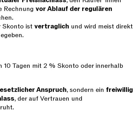
tualer Preisnachlass
, den Käufer*innen
ine Rechnung
vor Ablauf der regulären
chen.
r Skonto ist
vertraglich
und wird meist direkt
gegeben.
n 10 Tagen mit 2 % Skonto oder innerhalb
gesetzlicher Anspruch
, sondern ein
freiwillig
hlass
, der auf Vertrauen und
ruht.