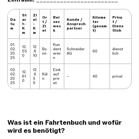
St
Zi
Or
Rei
Kilome
Priva
Da
ar
el
Kunde /
t /
sez
ter
t /
tu
t-
-
Ansprech
Zi
wec
(gesam
Diens
m
K
K
partner
el
k
t)
tlich
m
m
01.
Kun
12.
12
02.
Bo
dent
Schneider
dienst
55
.6
60
20
nn
ermi
AG
lich
0
10
25
n
02.
12
Eink
12.
02.
.6
Köl
auf
61
–
40
privat
20
5
n
priv
0
25
0
at
Was ist ein Fahrtenbuch und wofür
wird es benötigt?