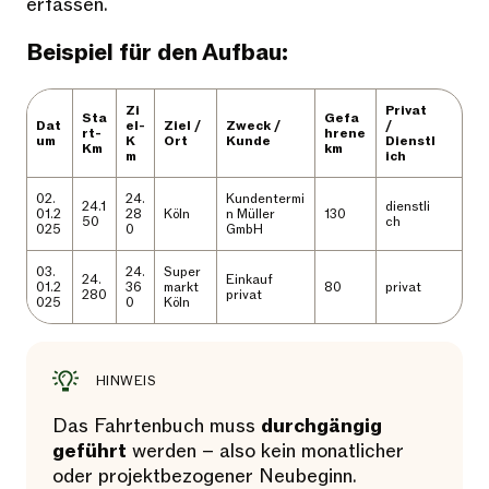
erfassen.
Beispiel für den Aufbau:
Zi
Privat
Sta
Gefa
Dat
el-
Ziel /
Zweck /
/
rt-
hrene
um
K
Ort
Kunde
Dienstl
Km
km
m
ich
02.
24.
Kundentermi
24.1
dienstli
01.2
28
Köln
n Müller
130
50
ch
025
0
GmbH
03.
24.
Super
24.
Einkauf
01.2
36
markt
80
privat
280
privat
025
0
Köln
HINWEIS
Das Fahrtenbuch muss
durchgängig
geführt
werden – also kein monatlicher
oder projektbezogener Neubeginn.