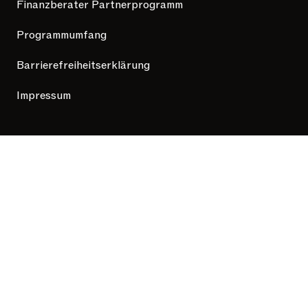
Finanzberater Partnerprogramm
Programmumfang
Barrierefreiheitserklärung
Impressum
Hilfe
Support Center
Steuer-Ratgeber
Mit Liebe und KI gestaltet
Taxfix folgen