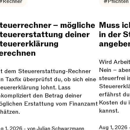
#Rechner
#Pflichten
teuerrechner – mögliche
Muss ic
teuererstattung deiner
in der 
teuererklärung
angebe
erechnen
Wird Arbei
Nein – abe
t dem Steuererstattung-Rechner
steuerfrei 
n Taxfix überprüfst du, ob sich eine
Steuererkl
euererklärung lohnt. Lass
erfährst d
kompliziert den Betrag deiner
Kosten du i
glichen Erstattung vom Finanzamt
kannst.
hätzen.
Aug 1, 2026
g 1, 2026
- von Julian Schwarzmann