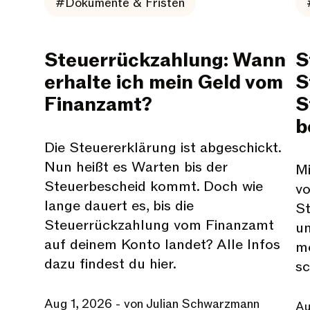
#Dokumente & Fristen
Steuerrückzahlung: Wann
S
erhalte ich mein Geld vom
S
Finanzamt?
S
b
Die Steuererklärung ist abgeschickt.
Nun heißt es Warten bis der
Mi
Steuerbescheid kommt. Doch wie
vo
lange dauert es, bis die
St
Steuerrückzahlung vom Finanzamt
un
auf deinem Konto landet? Alle Infos
mö
dazu findest du hier.
sc
Aug 1, 2026
- von Julian Schwarzmann
Au