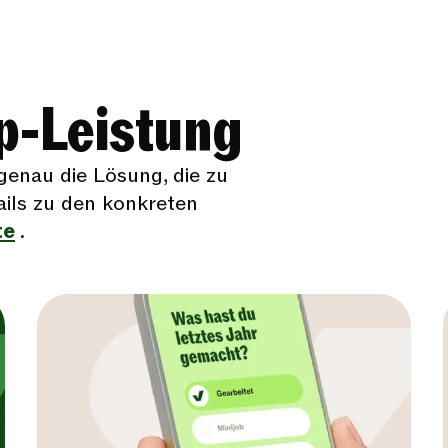
op-Leistung
 genau die Lösung, die zu
ails zu den konkreten
te
.