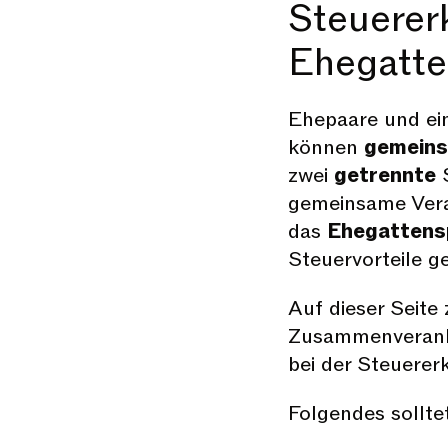
Steuerer
Ehegatte
Ehepaare und ei
können
gemein
zwei
getrennte
S
gemeinsame Veran
das
Ehegattensp
Steuervorteile g
Auf dieser Seite 
Zusammenveranlag
bei der Steuerer
Folgendes sollte