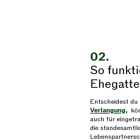
02.
So funkti
Ehegatte
Entscheidest du 
Verlangung,
kön
auch für eingetr
die standesamtli
Lebenspartnersch