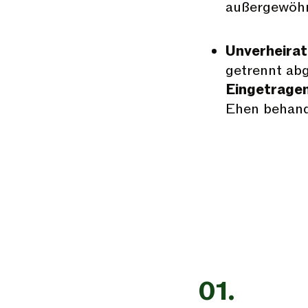
außergewöhn
Unverheirat
getrennt abg
Eingetrage
Ehen behand
01.