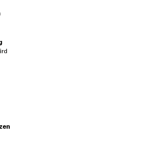
n
g
ird
zen