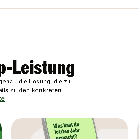
op-Leistung
 genau die Lösung, die zu
ails zu den konkreten
te
.