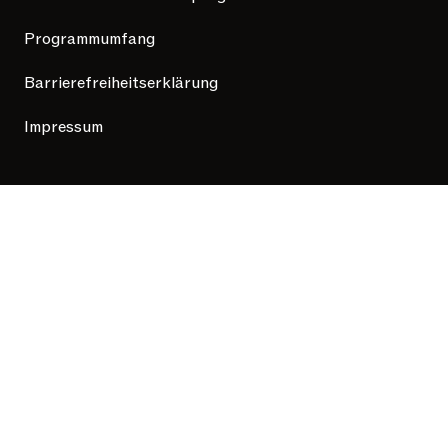
Programmumfang
Barrierefreiheitserklärung
Impressum
Hilfe
Support Center
Steuer-Ratgeber
Mit Liebe und KI gestaltet
Taxfix folgen