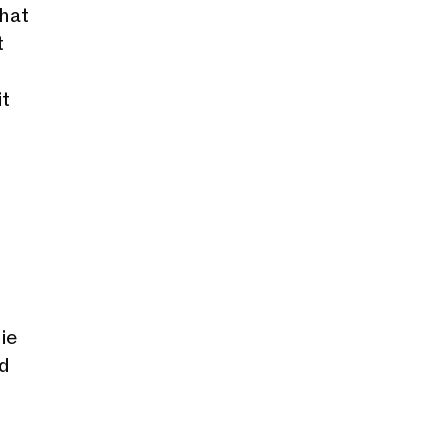
 hat
t
it
ie
d