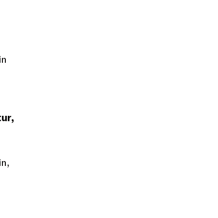
in
ur,
n,