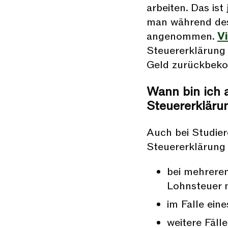
arbeiten. Das is
man während des
angenommen.
V
Steuererklärung 
Geld zurückbek
Wann bin ich a
Steuererkläru
Auch bei Studier
Steuererklärung 
bei mehreren
Lohnsteuer 
im Falle ein
weitere Fälle