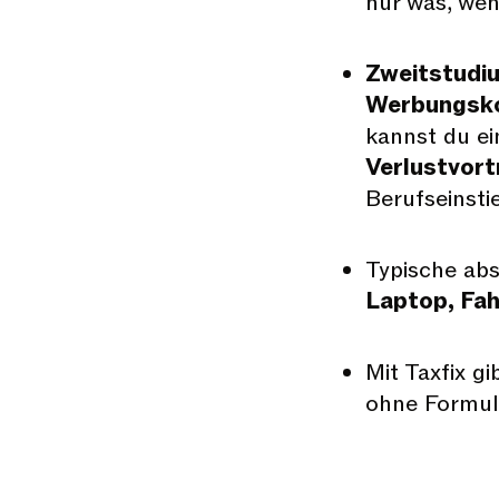
nur was, wen
Zweitstudi
Werbungsk
kannst du e
Verlustvort
Berufseinst
Typische ab
Laptop, Fa
Mit Taxfix gi
ohne Formul