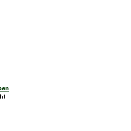
eben
ht