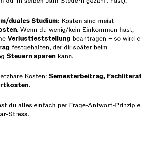
n du im selben Jahr Steuern gezahlt hast).
um/duales Studium
: Kosten sind meist
osten
. Wenn du wenig/kein Einkommen hast,
ine
Verlustfeststellung
beantragen – so wird e
rag
festgehalten, der dir später beim
ieg
Steuern sparen
kann.
setzbare Kosten:
Semesterbeitrag, Fachliterat
hrtkosten
.
bst du alles einfach per Frage-Antwort-Prinzip ei
ar-Stress.