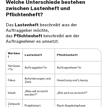
Welche Unterschiede bestehen
zwischen Lastenheft und
Pflichtenheft?
Das
Lastenheft
beschreibt
was
der
Auftraggeber möchte,
das
Pflichtenheft
beschreibt
wie
der
Auftragnehmer es umsetzt.
Merkma
Lastenheft
Pflichtenheft
l
Verfasse
Auftraggeber*in
Auftragnehmer*in
r*in
Anforderungen und
Fokus
Umsetzung und Lösung
Ziele
„Was soll erreicht
Inhalt
„Wie wird es erreicht?“
werden?“
Zeitpunk
Projektstart
Nach Angebotsphase