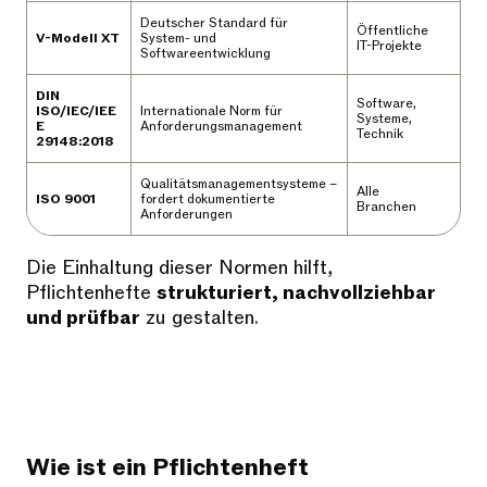
Deutscher Standard für
Öffentliche
V-Modell XT
System- und
IT-Projekte
Softwareentwicklung
DIN
Software,
ISO/IEC/IEE
Internationale Norm für
Systeme,
E
Anforderungsmanagement
Technik
29148:2018
Qualitätsmanagementsysteme –
Alle
ISO 9001
fordert dokumentierte
Branchen
Anforderungen
Die Einhaltung dieser Normen hilft,
Pflichtenhefte
strukturiert, nachvollziehbar
und prüfbar
zu gestalten.
Wie ist ein Pflichtenheft