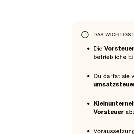
DAS WICHTIGST
Die
Vorsteue
betriebliche E
Du darfst sie
umsatzsteuer
Kleinunterne
Vorsteuer
abz
Voraussetzung