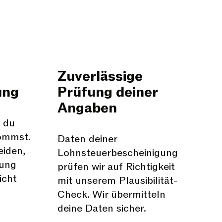
Zuverlässige
ng​
Prüfung​ deiner
Angaben
l du
ommst.
Daten deiner
iden,
Lohnsteuerbescheinigung
lung
prüfen wir auf Richtigkeit
icht
mit unserem Plausibilität-
Check. Wir übermitteln
deine Daten sicher.