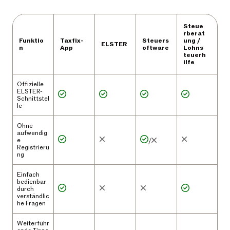
Steue
rberat
Funktio
Taxfix-
Steuers
ung /
ELSTER
n
App
oftware
Lohns
teuerh
ilfe
Offizielle
ELSTER-
Schnittstel
le
Ohne
aufwendig
e
/
Registrieru
ng
Einfach
bedienbar
durch
verständlic
he Fragen
Weiterführ