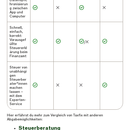
Datensync
hronisierun
g zwischen
App und
Computer
Schnell,
einfach,
korrekt:
Vorausgef
/
üllte
Steuererkl
ärung beim
Finanzamt
Steuer von
unabhängi
gen
Steuerber
ater*innen
machen
lassen –
mit dem
Experten-
Service
Hier erfährst du mehr zum Vergleich von Taxfix mit anderen
Abgabemöglichkeiten:
Steuerberatung