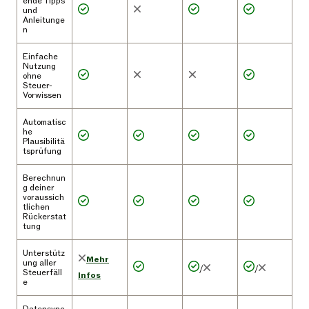
ende Tipps
und
Anleitunge
n
Einfache
Nutzung
ohne
Steuer-
Vorwissen
Automatisc
he
Plausibilitä
tsprüfung
Berechnun
g deiner
voraussich
tlichen
Rückerstat
tung
Unterstütz
Mehr
ung aller
/
/
Steuerfäll
Infos
e